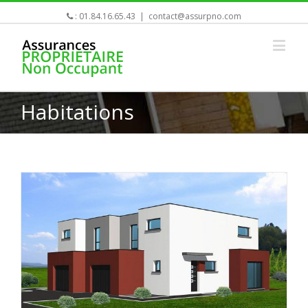
:
01.84.16.65.43
|
contact@assurpno.com
Habitations